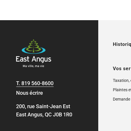
Histori
Vos ser
Taxation,
T.
819 560-8600
Plaintes e
Nous écrire
Demande 
200, rue Saint-Jean Est
East Angus, QC J0B 1R0