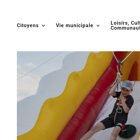
Skip
to
Loisirs, Cul
content
Citoyens
Vie municipale
Communaut