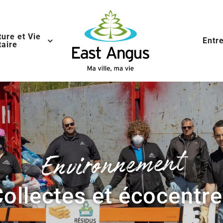
ture et Vie
Entr
aire
Environnement
ollectes et écocentr