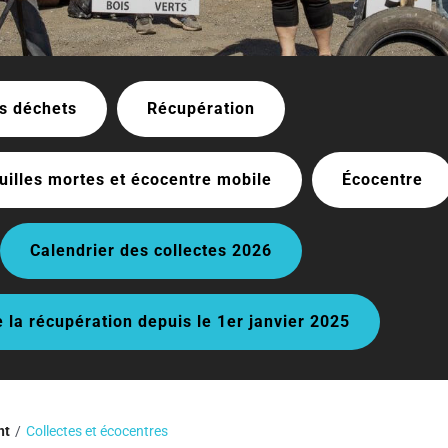
es déchets
Récupération
euilles mortes et écocentre mobile
Écocentre
Calendrier des collectes 2026
 la récupération depuis le 1er janvier 2025
nt
Collectes et écocentres