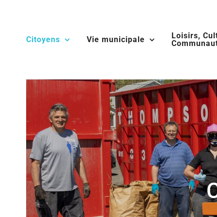
Skip
to
Loisirs, Cul
content
Citoyens
Vie municipale
Communaut
C