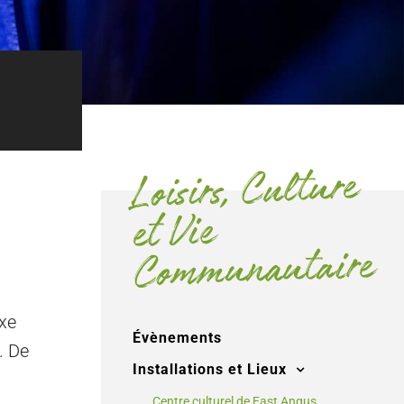
Loisirs, Culture
et Vie
Communautaire
xe
Évènements
. De
Installations et Lieux
Centre culturel de East Angus