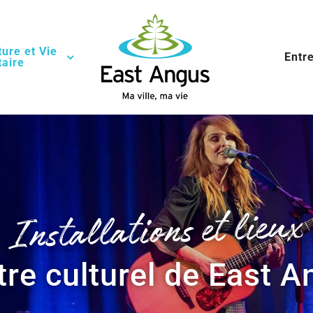
ture et Vie
Entr
aire
Installations et lieux
re culturel de East 