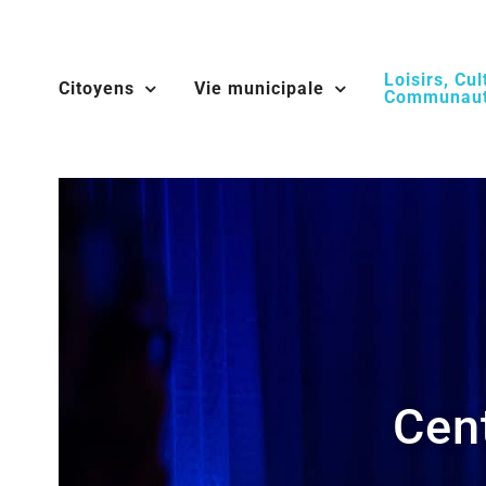
Skip
to
Loisirs, Cul
content
Citoyens
Vie municipale
Communaut
Cent