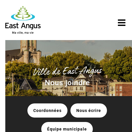
Skip
to
content
Ville de East Angus
Nous joindre
Coordonnées
Nous écrire
Équipe municipale