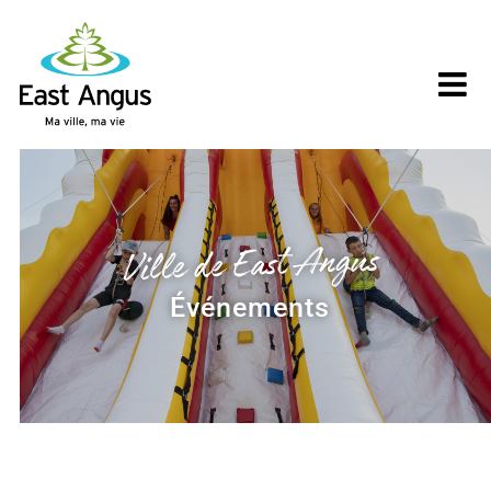
Skip
to
content
Ville de East Angus
Événements