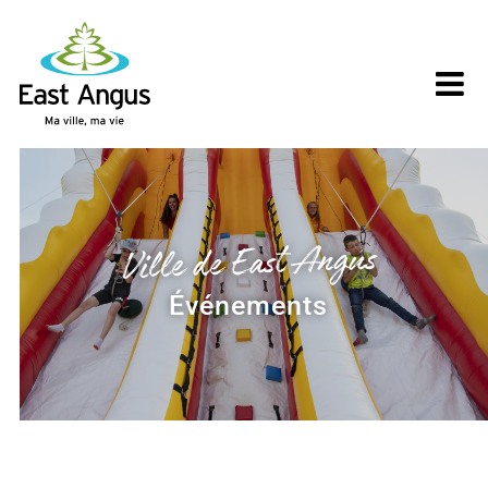
Skip
to
content
Ville de East Angus
Événements