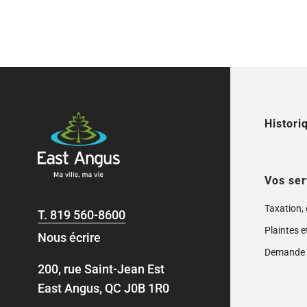
Histori
Vos ser
Taxation,
T.
819 560-8600
Plaintes e
Nous écrire
Demande 
200, rue Saint-Jean Est
East Angus, QC J0B 1R0