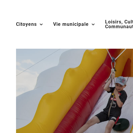
Skip
to
Loisirs, Cul
content
Citoyens
Vie municipale
Communaut