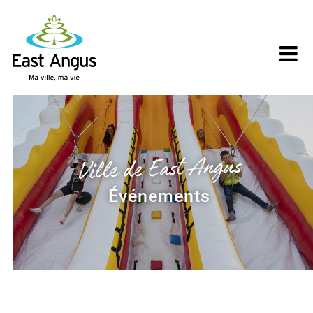
Skip
to
content
Ville de East Angus
Événements