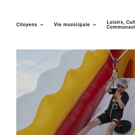
Skip
to
Loisirs, Cul
content
Citoyens
Vie municipale
Communaut