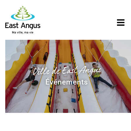
Skip
to
content
Ville de East Angus
Événements