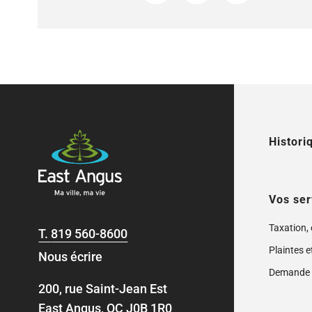
Histori
Vos ser
Taxation,
T.
819 560-8600
Plaintes e
Nous écrire
Demande 
200, rue Saint-Jean Est
East Angus, QC J0B 1R0