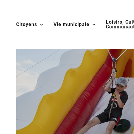
Skip
to
Loisirs, Cul
content
Citoyens
Vie municipale
Communaut