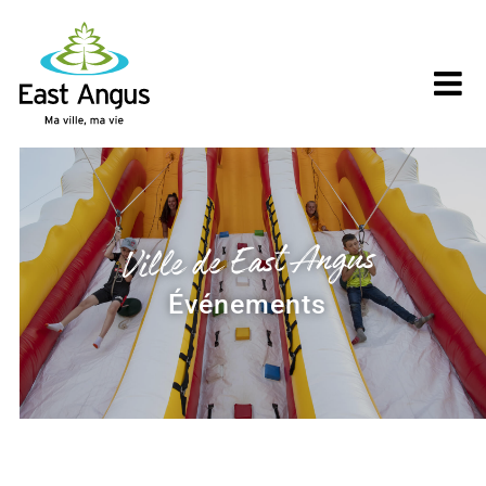
Skip
to
content
Ville de East Angus
Événements