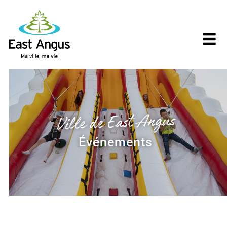
Skip
to
content
Ville de East Angus
Événements