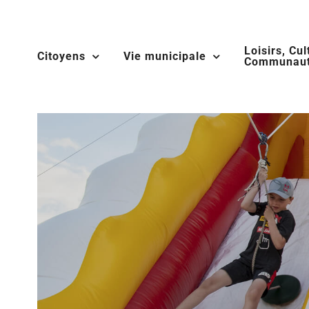
Skip
to
Loisirs, Cul
content
Citoyens
Vie municipale
Communaut