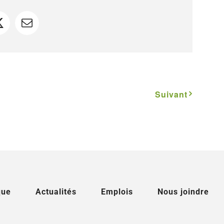
ook
X
Courriel
Suivant
que
Actualités
Emplois
Nous joindre