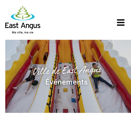
Skip
to
content
Ville de East Angus
Événements