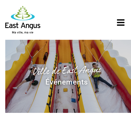
Skip
to
content
Ville de East Angus
Événements