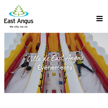
Skip
to
content
Ville de East Angus
Événements