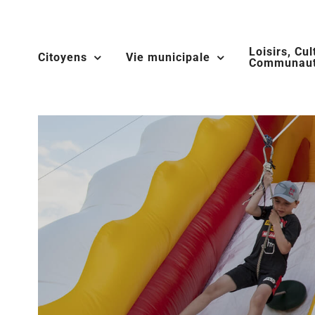
Skip
to
Loisirs, Cul
content
Citoyens
Vie municipale
Communaut