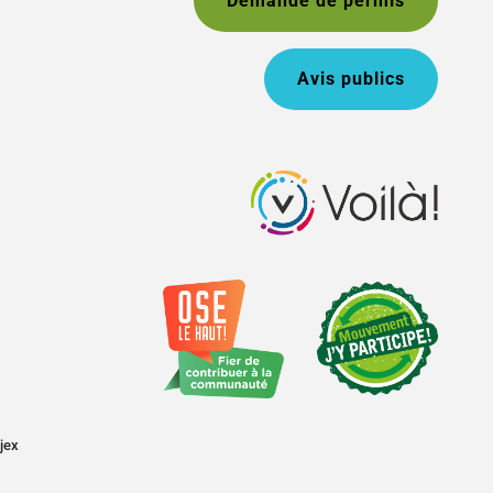
Demande de permis
Avis publics
jex