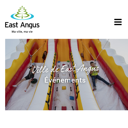
Skip
to
content
Ville de East Angus
Événements