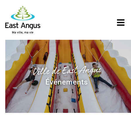
Skip
to
content
Ville de East Angus
Événements