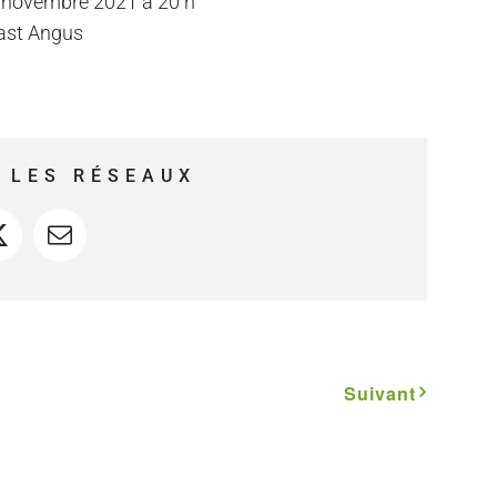
 novembre 2021 à 20 h
East Angus
 LES RÉSEAUX
ook
X
Courriel
Suivant