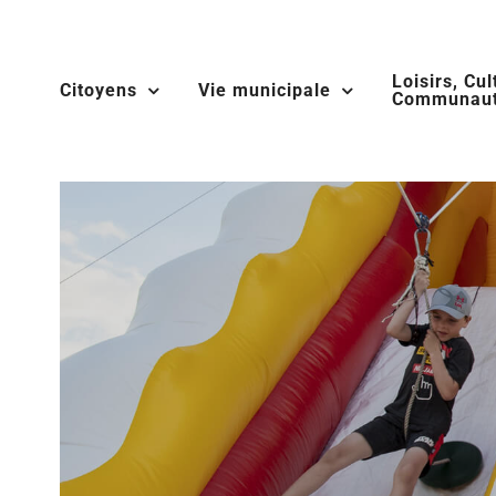
Skip
to
Loisirs, Cul
content
Citoyens
Vie municipale
Communaut