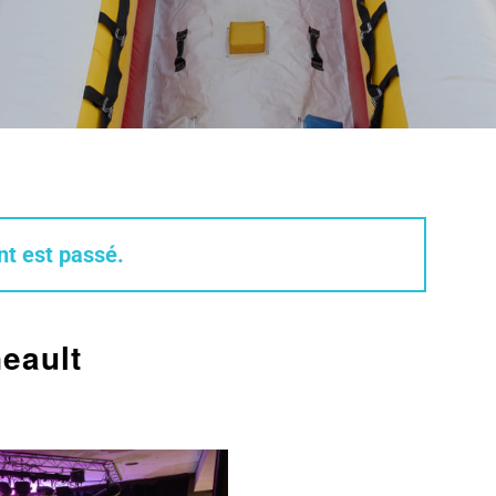
t est passé.
eault