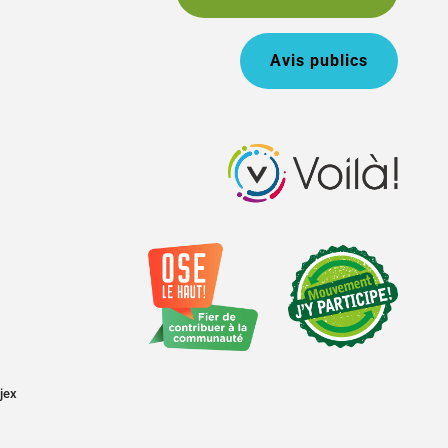
Avis publics
jex