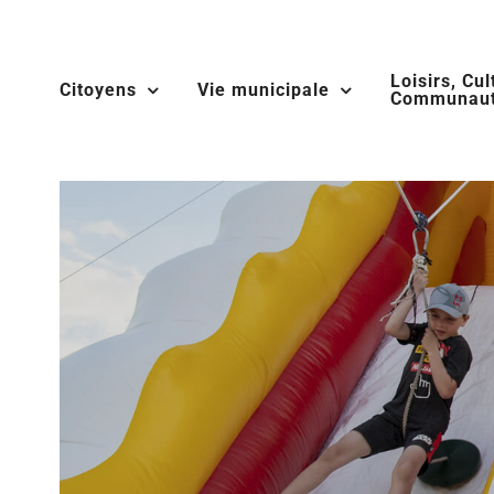
Skip
to
Loisirs, Cul
content
Citoyens
Vie municipale
Communaut