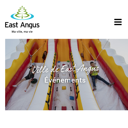
Skip
to
content
Ville de East Angus
Événements