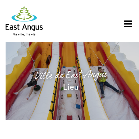
Skip
to
content
Ville de East Angus
Lieu