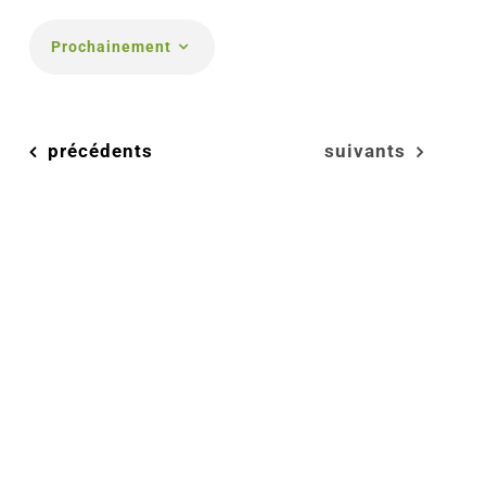
Prochainement
Choisir
la
date.
Évènements
Évènements
précédents
suivants