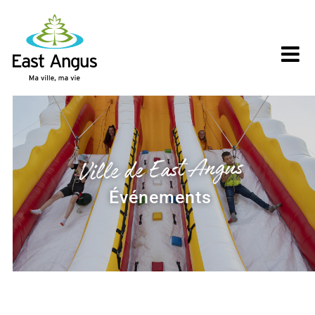
Skip
to
content
Ville de East Angus
Événements