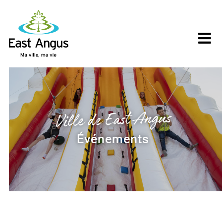
Skip
to
content
Ville de East Angus
Événements