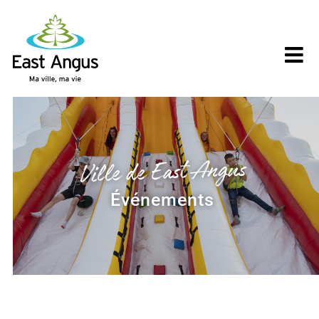
Skip
to
content
Ville de East Angus
Événements