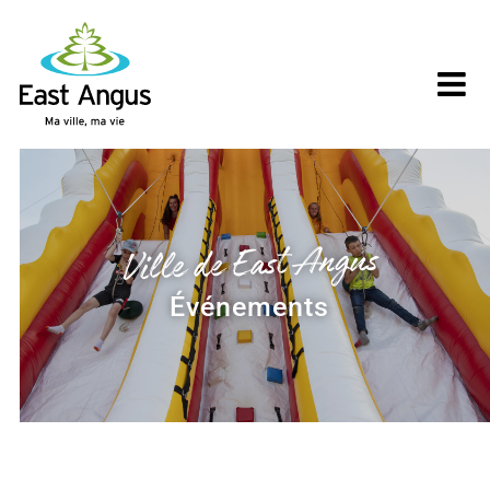
Skip
to
content
Ville de East Angus
Événements