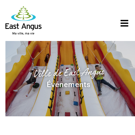
Skip
to
content
Ville de East Angus
Événements