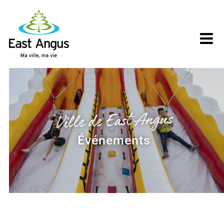
Skip
to
content
Ville de East Angus
Événements