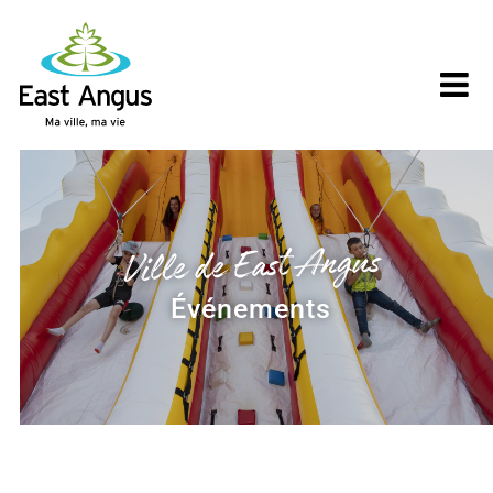
Skip
to
content
Ville de East Angus
Événements