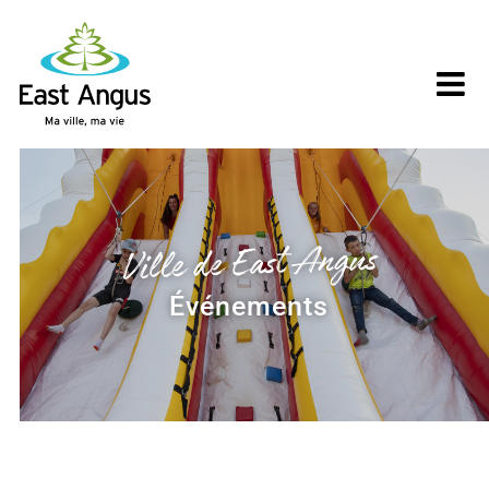
Skip
to
content
Ville de East Angus
Événements