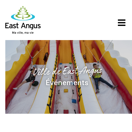
Skip
to
content
Ville de East Angus
Événements