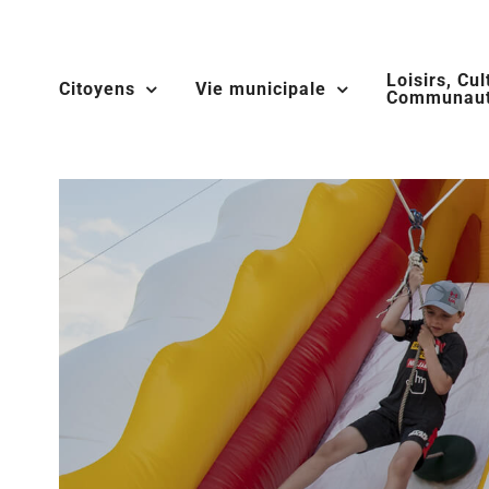
Skip
to
Loisirs, Cul
content
Citoyens
Vie municipale
Communaut