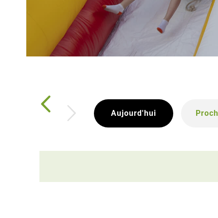
Aujourd'hui
Proc
Chois
la
date.