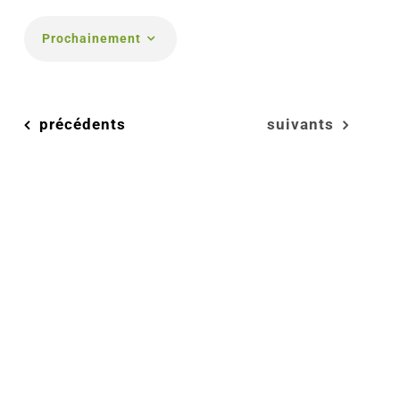
Prochainement
Choisir
la
date.
Évènements
Évènements
précédents
suivants