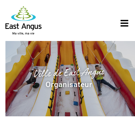
Skip
to
content
Ville de East Angus
Organisateur