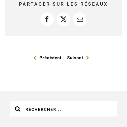
PARTAGER SUR LES RÉSEAUX
Facebook
X
Courriel
Précédent
Suivant
Recherche
sur
le
site