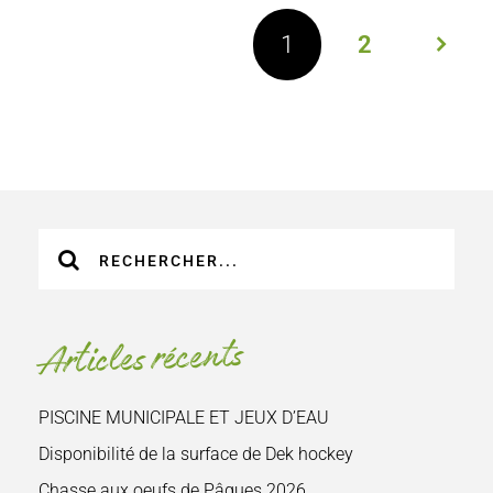
1
2
Recherche
sur
le
site
Articles récents
:
PISCINE MUNICIPALE ET JEUX D’EAU
Disponibilité de la surface de Dek hockey
Chasse aux oeufs de Pâques 2026