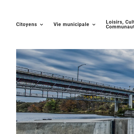
Skip
to
Loisirs, Cul
content
Citoyens
Vie municipale
Communaut