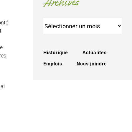
Archives
Archives
onté
t
le
Historique
Actualités
rès
Emplois
Nous joindre
mai