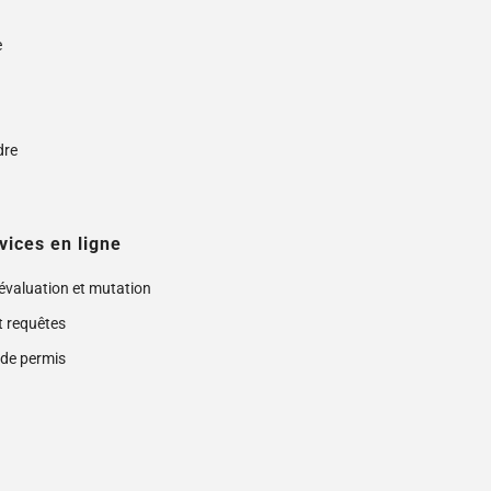
e
s
dre
vices en ligne
 évaluation et mutation
t requêtes
de permis