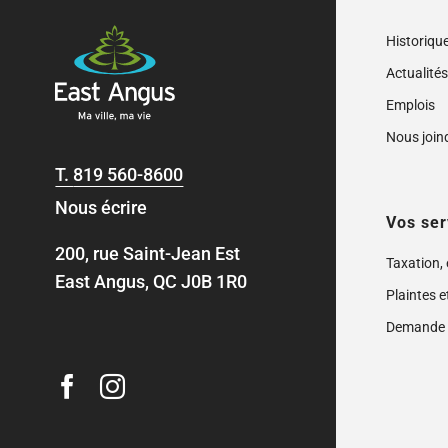
Historiqu
Actualité
Emplois
Nous join
T.
819 560-8600
Nous écrire
Vos ser
200, rue Saint-Jean Est
Taxation,
East Angus, QC J0B 1R0
Plaintes e
Demande 