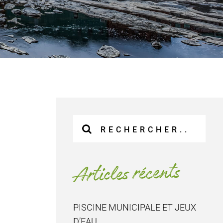
Recherche
sur
le
site
Articles récents
:
PISCINE MUNICIPALE ET JEUX
D’EAU