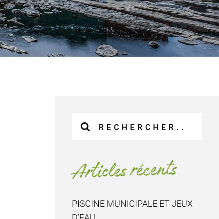
Recherche
sur
le
site
Articles récents
:
PISCINE MUNICIPALE ET JEUX
D’EAU