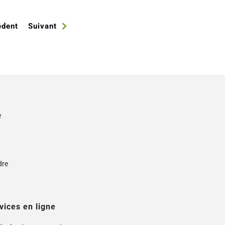
édent
Suivant
e
s
dre
vices en ligne