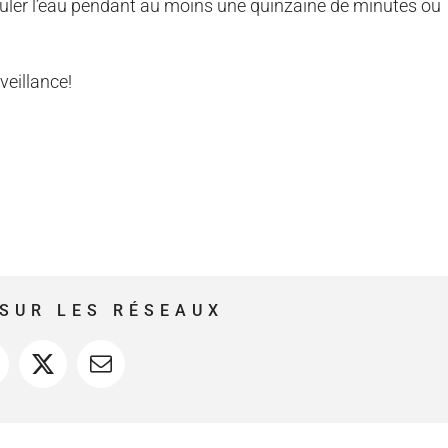
 couler l’eau pendant au moins une quinzaine de minutes ou
veillance!
SUR LES RÉSEAUX
acebook
X
Courriel