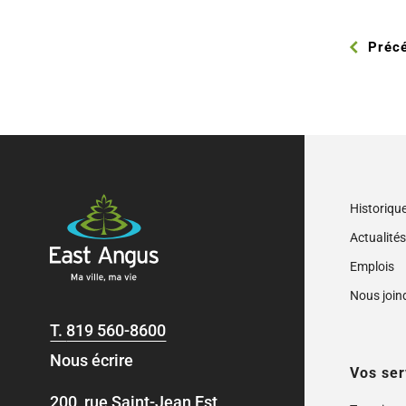
Préc
Historiqu
Actualité
Emplois
Nous join
T.
819 560-8600
Nous écrire
Vos ser
200, rue Saint-Jean Est