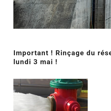
Important ! Rinçage du ré
lundi 3 mai !
Agrandir
l&apos;image