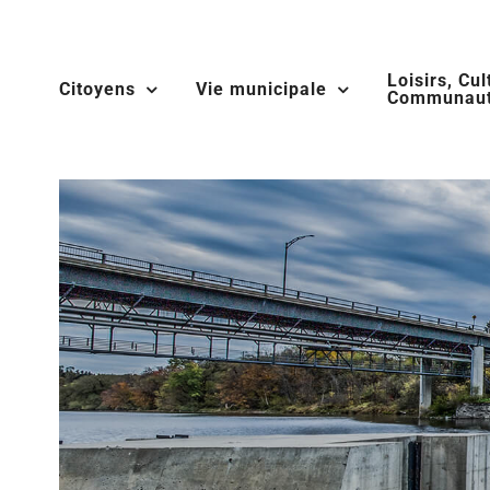
Skip
to
Loisirs, Cul
content
Citoyens
Vie municipale
Communaut