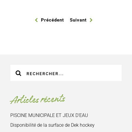
Précédent
Suivant
Recherche
sur
le
site
Articles récents
:
PISCINE MUNICIPALE ET JEUX D’EAU
Disponibilité de la surface de Dek hockey