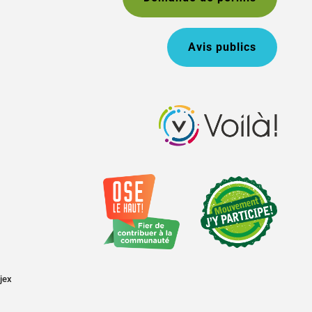
Avis publics
jex