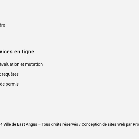
s
dre
vices en ligne
 évaluation et mutation
t requêtes
de permis
 Ville de East Angus – Tous droits réservés /
Conception de sites Web
par
Pro