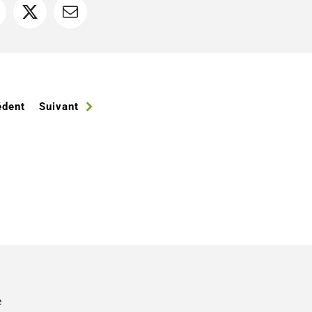
acebook
X
Courriel
édent
Suivant
e