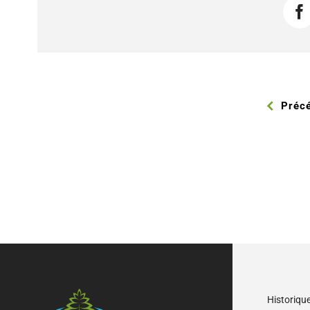
F
Préc
Historiqu