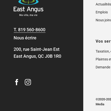
Actualité
Emplois
Nous join
T.
819 560-8600
Nous écrire
Vos ser
200, rue Saint-Jean Est
Taxation,
East Angus, QC J0B 1R0
Plaintes e
Demande 
©2020-2024
Media