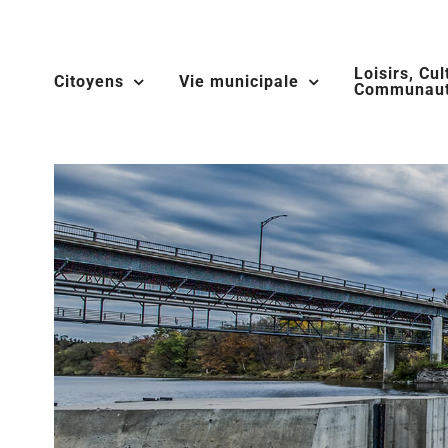
Skip
to
Loisirs, Cul
content
Citoyens
Vie municipale
Communaut