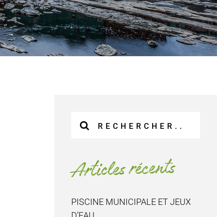
Recherche
sur
le
site
Articles récents
:
PISCINE MUNICIPALE ET JEUX
D’EAU