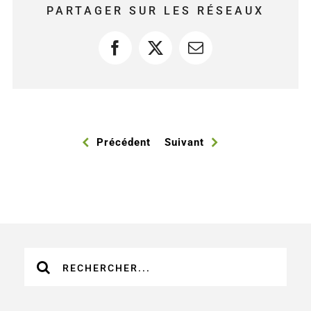
PARTAGER SUR LES RÉSEAUX
Facebook
X
Courriel
Précédent
Suivant
Recherche
sur
le
site