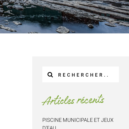
Recherche
sur
le
site
Articles récents
:
PISCINE MUNICIPALE ET JEUX
D’EAU