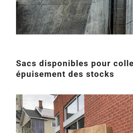
Sacs disponibles pour colle
épuisement des stocks
Agrandir
l&apos;image