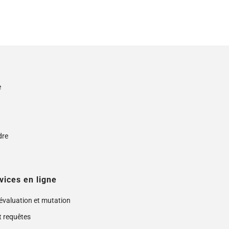
e
s
dre
vices en ligne
 évaluation et mutation
t requêtes