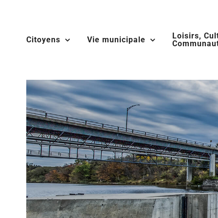
Skip
to
Loisirs, Cul
content
Citoyens
Vie municipale
Communaut