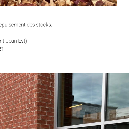
à épuisement des stocks.
int-Jean Est)
21