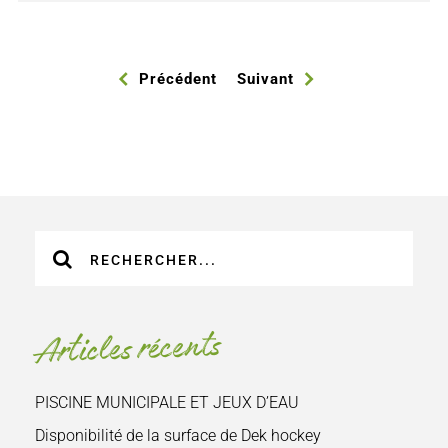
Précédent
Suivant
Recherche
sur
le
site
Articles récents
:
PISCINE MUNICIPALE ET JEUX D’EAU
Disponibilité de la surface de Dek hockey