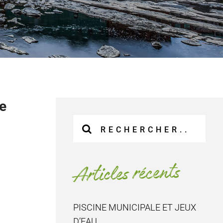
e
Recherche
sur
le
site
Articles récents
:
PISCINE MUNICIPALE ET JEUX
D’EAU