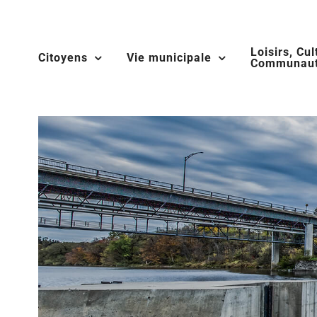
Skip
to
Loisirs, Cul
content
Citoyens
Vie municipale
Communaut