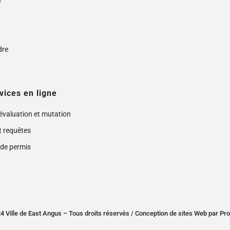
e
s
dre
vices en ligne
 évaluation et mutation
t requêtes
de permis
 Ville de East Angus – Tous droits réservés /
Conception de sites Web
par
Pro