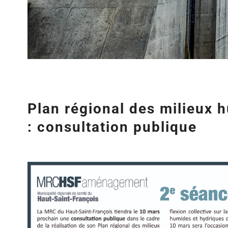
Plan régional des milieux 
: consultation publique
Agrandir
l&apos;image