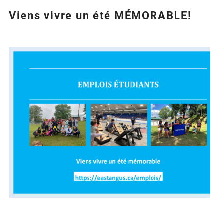
Viens vivre un été MÉMORABLE!
Agrandir
l&apos;image