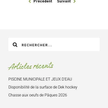
Précédent
Suivant
Recherche
sur
le
site
Articles récents
:
PISCINE MUNICIPALE ET JEUX D’EAU
Disponibilité de la surface de Dek hockey
Chasse aux oeufs de Pâques 2026