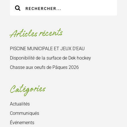
Recherche
sur
le
site
Articles récents
:
PISCINE MUNICIPALE ET JEUX D’EAU
Disponibilité de la surface de Dek hockey
Chasse aux oeufs de Pâques 2026
Catégories
Actualités
Communiqués
Événements