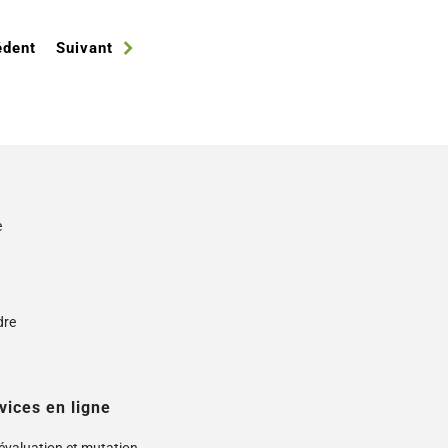
édent
Suivant
e
s
dre
vices en ligne