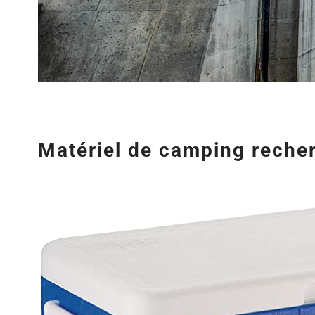
Matériel de camping reche
Agrandir
l&apos;image