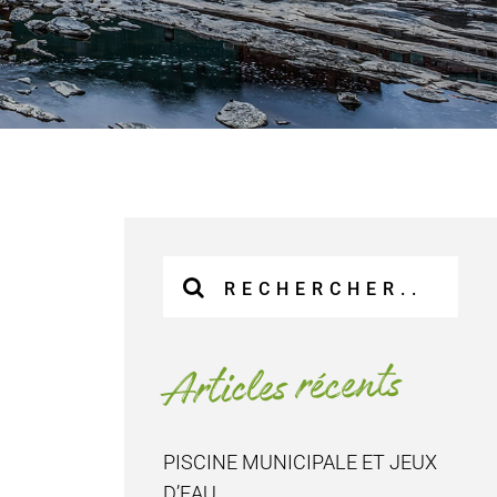
Recherche
sur
le
site
Articles récents
:
PISCINE MUNICIPALE ET JEUX
D’EAU