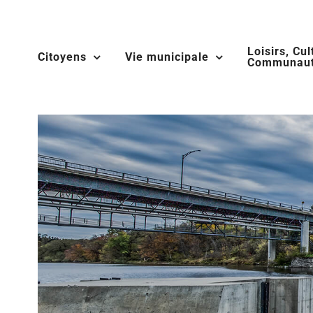
Skip
to
Loisirs, Cul
content
Citoyens
Vie municipale
Communaut