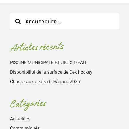
Recherche
sur
le
site
Articles récents
:
PISCINE MUNICIPALE ET JEUX D’EAU
Disponibilité de la surface de Dek hockey
Chasse aux oeufs de Pâques 2026
Catégories
Actualités
Communiqués